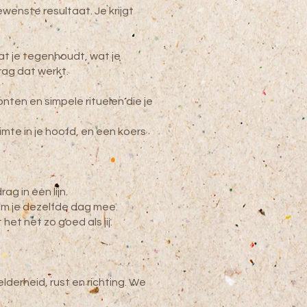
enste resultaat. Je krijgt
at je tegenhoudt, wat je
rag dat werkt.
en en simpele rituelen die je
ruimte in je hoofd, en een koers
ag in één lijn.
em je dezelfde dag mee.
het net zo goed als jij.
lderheid, rust en richting. We