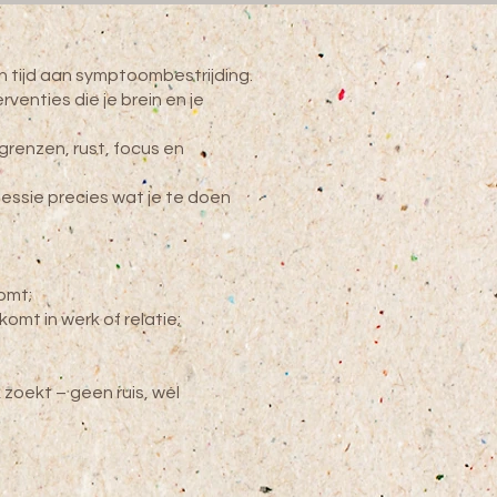
en tijd aan symptoombestrijding.
venties die je brein en je
grenzen, rust, focus en
essie precies wat je te doen
komt;
mt in werk of relatie;
 zoekt – geen ruis, wél