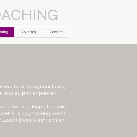
OACHING
ching
Over mij
Contact
 en uitstel. Terug naar focus,
relaties, je lijf en je leven.
d waar het vastloopt, tools die
voelt in je dag‑tot‑dag. Zacht
Zodat jij weer kiest, leidt en