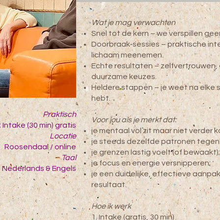
Wat je mag verwachten
Snel tot de kern – we verspillen ge
Doorbraak‑sessies – praktische inter
lichaam meenemen.
Echte resultaten – zelfvertrouwen, 
duurzame keuzes.
Heldere stappen – je weet na elke s
hebt.
Praktisch
Voor jou als je merkt dat:
; Intake (30 min) gratis
je mentaal vol zit maar niet verder 
Locatie
je steeds dezelfde patronen tegenko
Roosendaal / online
je grenzen lastig voelt (of bewaakt);
Taal
je focus en energie versnipperen;
Nederlands & Engels
je een duidelijke, effectieve aanpak
resultaat.
Hoe ik werk
1. Intake (gratis, 30 min)