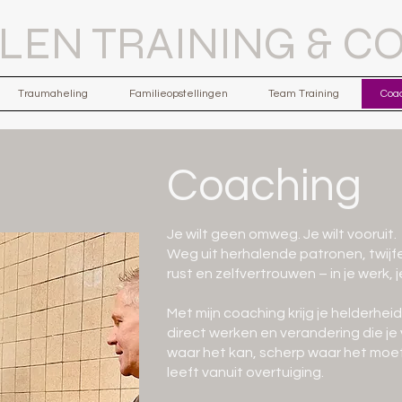
ILEN TRAINING & C
Traumaheling
Familieopstellingen
Team Training
Coa
Coaching
Je wilt geen omweg. Je wilt vooruit.
Weg uit herhalende patronen, twijfel
rust en zelfvertrouwen – in je werk, je 
Met mijn coaching krijg je helderhei
direct werken en verandering die je 
waar het kan, scherp waar het moet. 
leeft vanuit overtuiging.