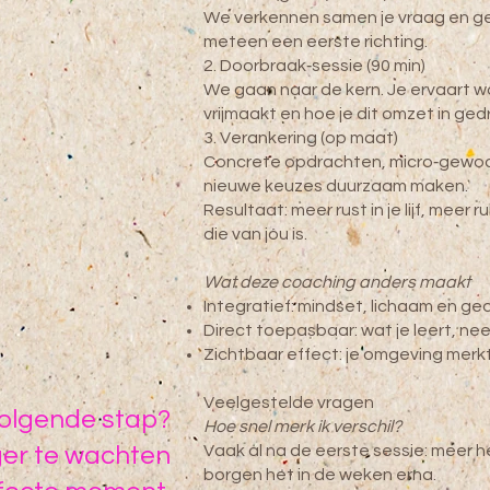
We verkennen samen je vraag en gew
meteen een eerste richting.
2. Doorbraak‑sessie (90 min)
We gaan naar de kern. Je ervaart w
vrijmaakt en hoe je dit omzet in ged
3. Verankering (op maat)
Concrete opdrachten, micro‑gewoont
nieuwe keuzes duurzaam maken.
Resultaat: meer rust in je lijf, meer 
die van jóu is.
Wat deze coaching anders maakt
Integratief: mindset, lichaam en gedr
Direct toepasbaar: wat je leert, ne
Zichtbaar effect: je omgeving merkt 
Veelgestelde vragen
volgende stap?
Hoe snel merk ik verschil?
ger te wachten
Vaak al na de eerste sessie: meer he
borgen het in de weken erna.