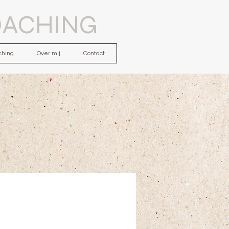
OACHING
ching
Over mij
Contact