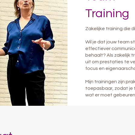
Training
Zakelijke training die 
Wil je dat jouw team 
effectiever communice
behaalt? Als zakelijk t
uit om prestaties te v
focus en eigenaarscha
Mijn trainingen zijn pr
toepasbaar, zodat je t
wat er moet gebeuren,