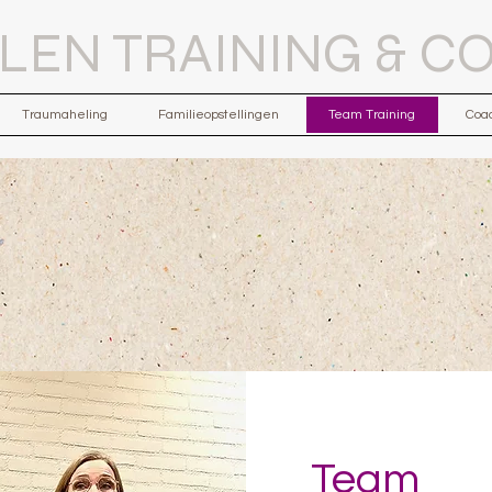
ILEN TRAINING & C
Traumaheling
Familieopstellingen
Team Training
Coa
Team