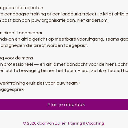
itgebreide trajecten
e eendaagse training of een langdurig traject, je krijgt altijd 
 past zich aan jouw organisatie aan, niet andersom.
en direct toepasbaar
ands‑on en altijd gericht op meetbare vooruitgang. Teams gaan 
ardigheden die direct worden toegepast.
oog voor de mens
 en professioneel — en altijd met aandacht voor de mens acht
en echte beweging binnen het team. Hierbij zet ik effectief hum
erktraining eruit ziet voor jouw team?
ingsgesprek.
Plan je afspraak
© 2026 door Van Zuilen Training & Coaching