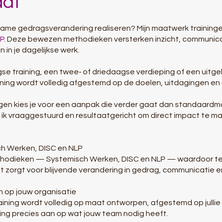
aat
urzame gedragsverandering realiseren? Mijn maatwerk trainin
LP
. Deze bewezen methodieken versterken inzicht, communi
 in je dagelijkse werk.
se training, een twee‑ of driedaagse verdieping of een uitgeb
ning wordt volledig afgestemd op de doelen, uitdagingen en
gen kies je voor een aanpak die verder gaat dan standaardmo
el ik vraaggestuurd en resultaatgericht om direct impact te ma
sch Werken, DISC en NLP
ethodieken — Systemisch Werken, DISC en NLP — waardoor tea
t zorgt voor blijvende verandering in gedrag, communicatie 
en op jouw organisatie
training wordt volledig op maat ontworpen, afgestemd op julli
ning precies aan op wat jouw team nodig heeft.