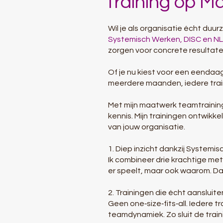
Training op M
Wil je als organisatie écht du
Systemisch Werken, DISC en N
zorgen voor concrete resultaten
Of je nu kiest voor een eendaag
meerdere maanden, iedere trai
Met mijn maatwerk teamtrainin
kennis. Mijn trainingen ontwikk
van jouw organisatie.
1. Diep inzicht dankzij Systemi
Ik combineer drie krachtige m
er speelt, maar ook waarom. Da
2. Trainingen die écht aansluit
Geen one‑size‑fits‑all. Iedere 
teamdynamiek. Zo sluit de trai