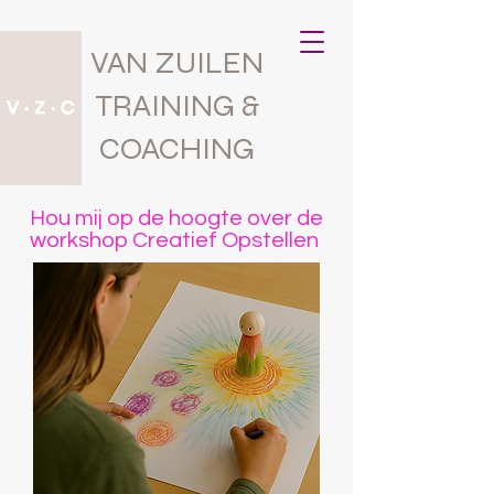
VAN ZUILEN
TRAINING &
COACHING
Hou mij op de hoogte over de
workshop Creatief Opstellen