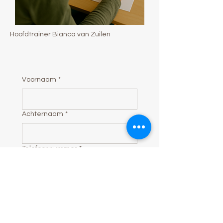
Hoofdtrainer Bianca van Zuilen
Voornaam
*
Achternaam
*
Telefoonnummer
*
E-mail
*
Hou mij op de hoogte over 